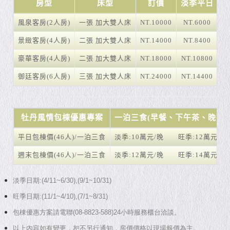
房型
床型
訂價
淡季平日
風泉客房(2人房)
一張 加大雙人床
NT.10000
NT.6000
N
景緻客房(4人房)
二張 加大雙人床
NT.14000
NT.8400
N
豪華客房(4人房)
二張 加大雙人床
NT.18000
NT.10800
N
御廷客房(6人房)
三張 加大雙人床
NT.24000
NT.14400
N
牡丹風情包棟優惠專案
一泊三食(早餐、下午茶、晚餐)
平日包棟價(46人)/一泊三食
淡季:10萬元/晚 旺季:12萬元/晚
週末包棟價(46人)/一泊三食
淡季:12萬元/晚 旺季:14萬元/晚
淡季日期:(4/11~6/30),(9/1~10/31)
旺季日期:(11/1~4/10),(7/1~8/31)
包棟優惠方案請電聯(08-8823-588)24小時服務櫃台洽談
。
以上內容如有變更，恕不另行通知，房價價格以現場報價為主。